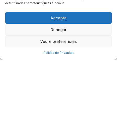
determinades característiques i funcions.
Accepta
Denegar
Veure preferencies
Rutes en barca per la
Política de Privacitat
badia dels Alfacs