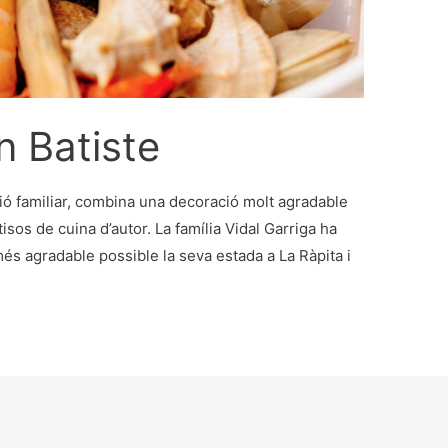
n Batiste
tió familiar, combina una decoració molt agradable
sos de cuina d’autor. La família Vidal Garriga ha
més agradable possible la seva estada a La Ràpita i