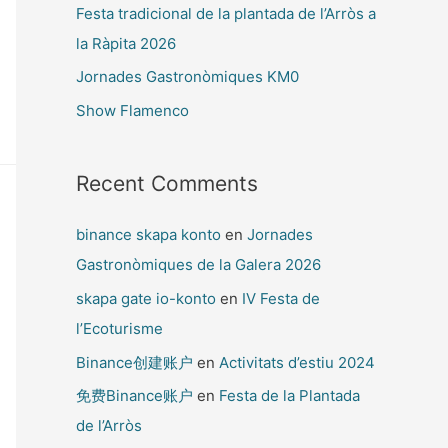
Festa tradicional de la plantada de l’Arròs a
la Ràpita 2026
Jornades Gastronòmiques KM0
Show Flamenco
Recent Comments
binance skapa konto
en
Jornades
Gastronòmiques de la Galera 2026
skapa gate io-konto
en
IV Festa de
l’Ecoturisme
Binance创建账户
en
Activitats d’estiu 2024
免费Binance账户
en
Festa de la Plantada
de l’Arròs