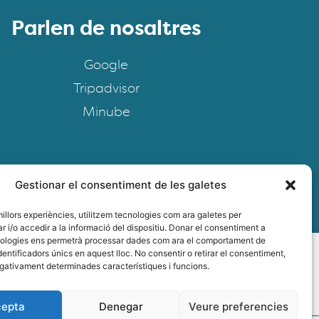
Parlen de nosaltres
Google
Tripadvisor
Minube
Gestionar el consentiment de les galetes
FAQS
 millors experiències, utilitzem tecnologies com ara galetes per
i/o accedir a la informació del dispositiu. Donar el consentiment a
ologies ens permetrà processar dades com ara el comportament de
entificadors únics en aquest lloc. No consentir o retirar el consentiment,
egativament determinades característiques i funcions.
epta
Denegar
Veure preferencies