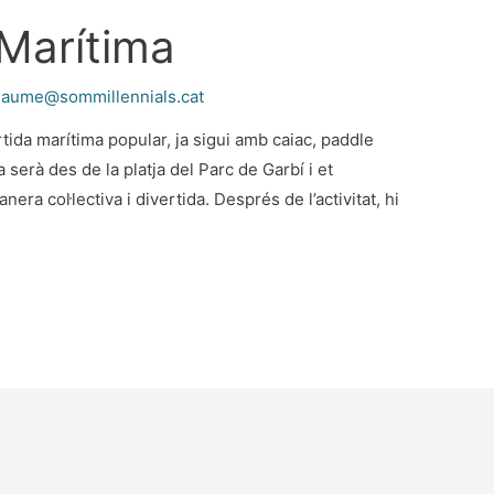
 Marítima
jaume@sommillennials.cat
rtida marítima popular, ja sigui amb caiac, paddle
a serà des de la platja del Parc de Garbí i et
ra col·lectiva i divertida. Després de l’activitat, hi