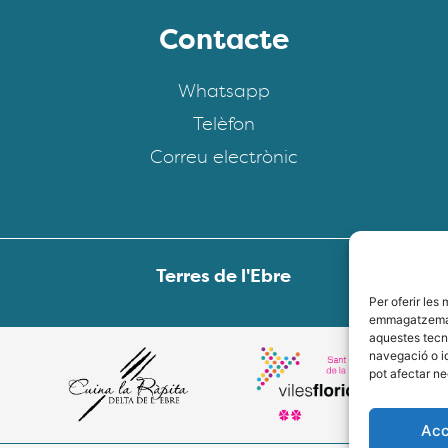
Contacte
Whatsapp
Telèfon
Correu electrònic
Terres de l'Ebre
Per oferir les
emmagatzemar 
aquestes tecn
navegació o id
pot afectar n
Acc