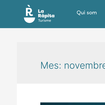
Qui som
Mes:
novembr