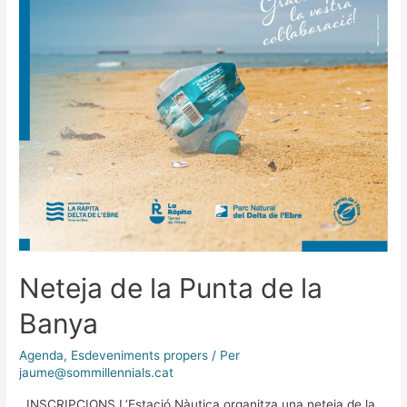
Neteja de la Punta de la
Banya
Agenda
,
Esdeveniments propers
/ Per
jaume@sommillennials.cat
INSCRIPCIONS L’Estació Nàutica organitza una neteja de la