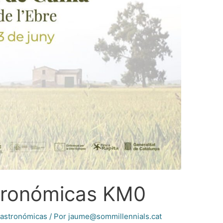
tronómicas KM0
astronómicas
/ Por
jaume@sommillennials.cat