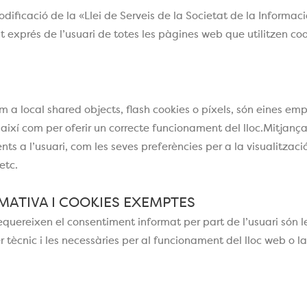
dificació de la «Llei de Serveis de la Societat de la Informac
nt exprés de l’usuari de totes les pàgines web que utilitzen c
 com a local shared objects, flash cookies o píxels, són eine
, així com per oferir un correcte funcionament del lloc.Mitjança
s a l’usuari, com les seves preferències per a la visualitzaci
etc.
MATIVA I COOKIES EXEMPTES
equereixen el consentiment informat per part de l’usuari són les
r tècnic i les necessàries per al funcionament del lloc web o