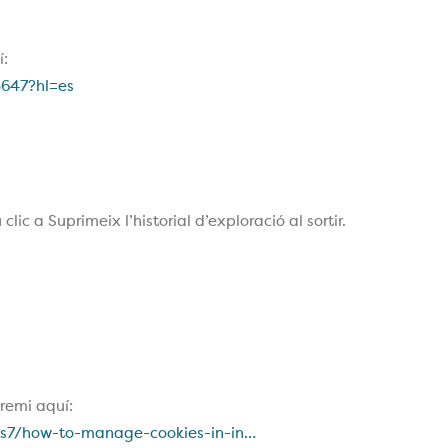
í:
5647?hl=es
clic a Suprimeix l’historial d’exploració al sortir.
remi aquí:
ws7/how-to-manage-cookies-in-in…