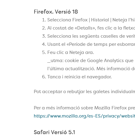
Firefox. Versió 18
Selecciona Firefox | Historial | Neteja l’hi
Al costat de «Detalls», fes clic a la fletx
Selecciona les següents caselles de verif
Usant el «Període de temps per esborra
Feu clic a Neteja ara.
_utma: cookie de Google Analytics que re
l’última actualització. Més informació d
Tanca i reinicia el navegador.
Pot acceptar o rebutjar les galetes individualm
Per a més informació sobre Mozilla Firefox pr
https://www.mozilla.org/es-ES/privacy/websi
Safari Versió 5.1