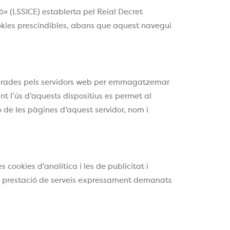
ió» (LSSICE) establerta pel Reial Decret
ookies prescindibles, abans que aquest navegui
s emprades pels servidors web per emmagatzemar
nt l’ús d’aquests dispositius es permet al
ó de les pàgines d’aquest servidor, nom i
 cookies d’analítica i les de publicitat i
 la prestació de serveis expressament demanats