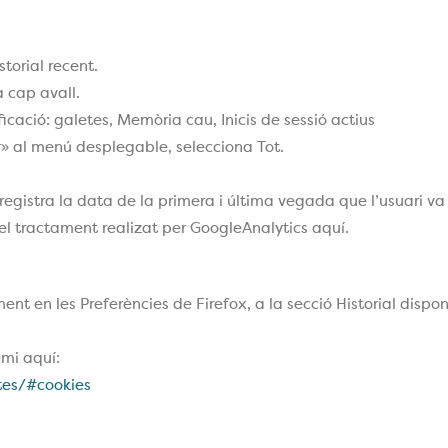
storial recent.
a cap avall.
icació: galetes, Memòria cau, Inicis de sessió actius
r» al menú desplegable, selecciona Tot.
gistra la data de la primera i última vegada que l’usuari va 
el tractament realizat per GoogleAnalytics aquí.
ent en les Preferències de Firefox, a la secció Historial disp
emi aquí:
tes/#cookies