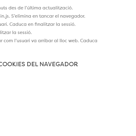
ts des de l’última actualització.
n.js. S’elimina en tancar el navegador.
ari. Caduca en finalitzar la sessió.
tzar la sessió.
com l’usuari va arribar al lloc web. Caduca
 COOKIES DEL NAVEGADOR