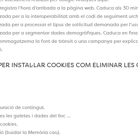
el tractament realizat per Google Analytics aquí.
egistra l’hora d’arribada a la pàgina web. Caduca als 30 minu
zada per a la interoperabilitat amb el codi de seguiment urchi
zada per a processar el tipus de sol·licitud demanada per l’usu
itzada per a segmentar dades demogràfiques. Caduca en finali
emmagatzema la font de trànsit o una campanya per explicar 
ó.
ER INSTAL·LAR COOKIES COM ELIMINAR LES
guració de contingut.
tes les galetes i dades del lloc …
cookies.
ió (buidar la Memòria cau).