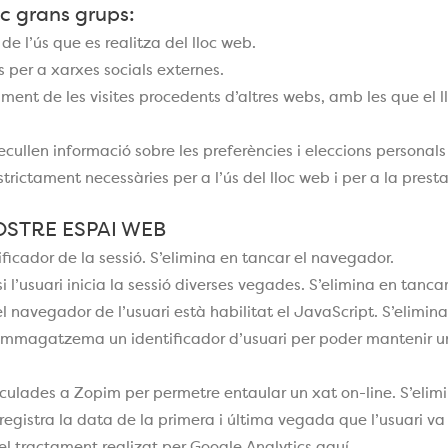
nc grans grups:
de l’ús que es realitza del lloc web.
s per a xarxes socials externes.
iment de les visites procedents d’altres webs, amb les que el l
cullen informació sobre les preferències i eleccions personals 
strictament necessàries per a l’ús del lloc web i per a la presta
OSTRE ESPAI WEB
ificador de la sessió. S’elimina en tancar el navegador.
 l’usuari inicia la sessió diverses vegades. S’elimina en tanca
el navegador de l’usuari està habilitat el JavaScript. S’elimin
mmagatzema un identificador d’usuari per poder mantenir una
inculades a Zopim per permetre entaular un xat on-line. S’elim
gistra la data de la primera i última vegada que l’usuari va 