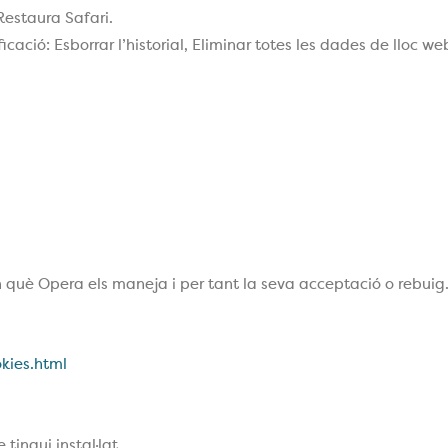
Restaura Safari.
icació: Esborrar l’historial, Eliminar totes les dades de lloc we
 què Opera els maneja i per tant la seva acceptació o rebuig
kies.html
ingui instal·lat.