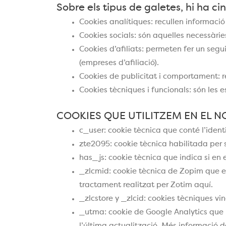
Sobre els tipus de galetes, hi ha ci
Cookies analítiques: recullen informació 
Cookies socials: són aquelles necessàrie
Cookies d’afiliats: permeten fer un segu
(empreses d’afiliació).
Cookies de publicitat i comportament: re
Cookies tècniques i funcionals: són les e
COOKIES QUE UTILITZEM EN EL N
c_user: cookie tècnica que conté l’ident
zte2095: cookie tècnica habilitada per si
has_js: cookie tècnica que indica si en 
_zlcmid: cookie tècnica de Zopim que e
tractament realitzat per Zotim aquí.
_zlcstore y _zlcid: cookies tècniques v
_utma: cookie de Google Analytics que re