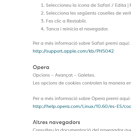
Seleccioneu la icona de Safari / Edita | 
Selecciona les següents caselles de verif
Fes clic a Restablir.
Tanca i reinicia el navegador.
Per a més informació sobre Safari premi aquí:
http://support.apple.com/kb/PH5042
Opera
Opcions – Avançat – Galetes.
Les opcions de cookies controlen la manera en
Per a més informació sobre Òpera premi aquí:
http://help.opera.com/Linux/10.60/es-ES/coo
Altres navegadors
Consulteu la documentació del navegador que t