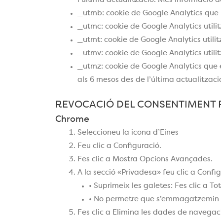
l’última actualització. Més informació d
_utmb: cookie de Google Analytics que r
_utmc: cookie de Google Analytics utilit
_utmt: cookie de Google Analytics utilit
_utmv: cookie de Google Analytics util
_utmz: cookie de Google Analytics que 
als 6 mesos des de l’última actualitzaci
REVOCACIÓ DEL CONSENTIMENT P
Chrome
Seleccioneu la icona d’Eines
Feu clic a Configuració.
Fes clic a Mostra Opcions Avançades.
A la secció «Privadesa» feu clic a Confi
• Suprimeix les galetes: Fes clic a To
• No permetre que s’emmagatzemin 
Fes clic a Elimina les dades de navegac