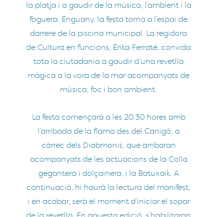
la platja i a gaudir de la música, l’ambient i la
foguera. Enguany, la festa torna a l’espai de
darrere de la piscina municipal. La regidora
de Cultura en funcions, Èrika Ferraté, convida
tota la ciutadania a gaudir d’una revetlla
màgica a la vora de la mar acompanyats de
música, foc i bon ambient.
La festa començarà a les 20.30 hores amb
l’arribada de la flama des del Canigó, a
càrrec dels Diabmonis, que arribaran
acompanyats de les actuacions de la Colla
gegantera i dolçainera, i la Batuxaik. A
continuació, hi haurà la lectura del manifest,
i en acabar, serà el moment d’iniciar el sopar
de la revetlla. En aquesta edició, s’habilitaran