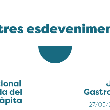
tres esdevenime
cional
da del
Gastr
Ràpita
27/05/