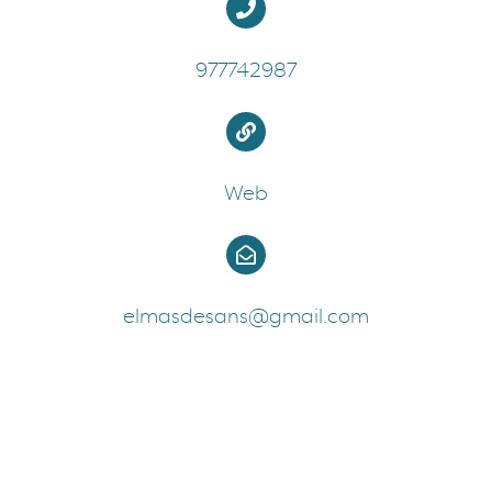
977742987
Web
elmasdesans@gmail.com