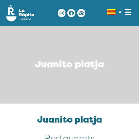
Juanito platja
Juanito platja
Restaurants