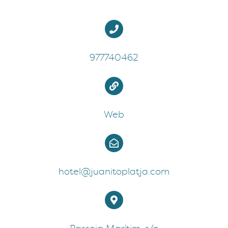
977740462
Web
hotel@juanitoplatja.com