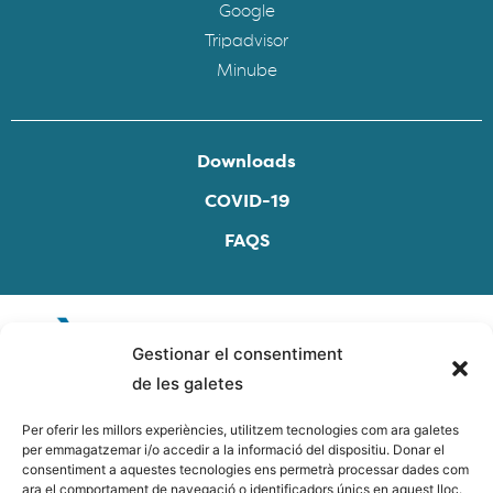
Google
Tripadvisor
Minube
Downloads
COVID-19
FAQS
Gestionar el consentiment
de les galetes
Per oferir les millors experiències, utilitzem tecnologies com ara galetes
per emmagatzemar i/o accedir a la informació del dispositiu. Donar el
consentiment a aquestes tecnologies ens permetrà processar dades com
ara el comportament de navegació o identificadors únics en aquest lloc.