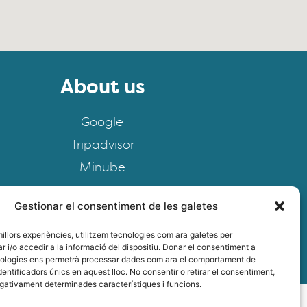
About us
Google
Tripadvisor
Minube
Gestionar el consentiment de les galetes
 millors experiències, utilitzem tecnologies com ara galetes per
i/o accedir a la informació del dispositiu. Donar el consentiment a
FAQS
ologies ens permetrà processar dades com ara el comportament de
entificadors únics en aquest lloc. No consentir o retirar el consentiment,
egativament determinades característiques i funcions.