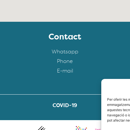
Contact
Whatsapp
Phone
E-mail
Per oferir les
emmagatzemar 
COVID-19
aquestes tecn
navegació o id
pot afectar n